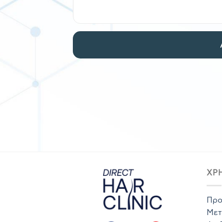
ΧΡ
Προ
Μετ