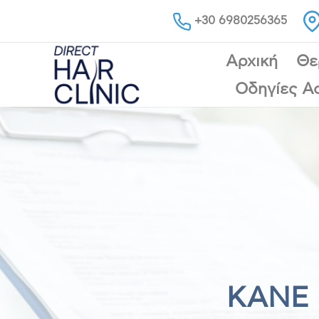
Skip
+30 6980256365
to
content
Αρχική
Θε
Οδηγίες Α
ΚΑΝΕ 