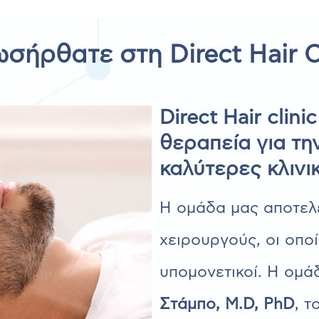
ωσήρθατε στη
Direct Hair C
Direct Hair clin
θεραπεία για τη
καλύτερες κλινι
Η ομάδα μας αποτελε
χειρουργούς, οι οποί
υπομονετικοί. Η ομά
Στάμπο, M.D, PhD
, τ