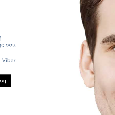
ή
ής σου.
Viber,
ωση