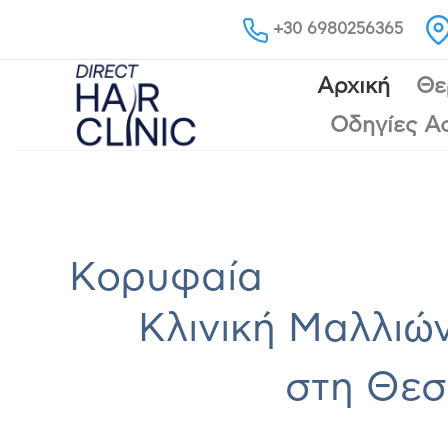
Skip
+30 6980256365
to
content
Αρχική
Θε
Οδηγίες Α
Κορυφαία
Κλινική Μαλλιώ
στη Θεσ